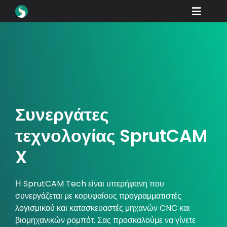
Skip
Toggle
to
content
Naviga
Προϊόντα
Λήψεις
Μάθετε
Πώς να αγοράσετε
Συνεργάτες
Βιτρίνα
τεχνολογίας SprutCAM
X
Βιομηχανίες
Εταιρεία
Η SprutCAM Tech είναι υπερήφανη που
συνεργάζεται με κορυφαίους προγραμματιστές
Πύλη εμπόρων
λογισμικού και κατασκευαστές μηχανών CNC και
βιομηχανικών ρομπότ. Σας προσκαλούμε να γίνετε
Υποστήριξη