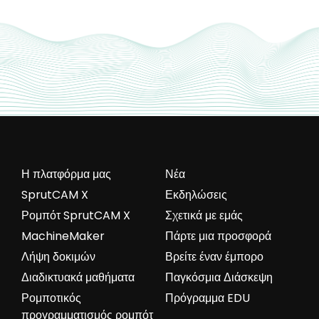
Η πλατφόρμα μας
Νέα
SprutCAM X
Εκδηλώσεις
Ρομπότ SprutCAM X
Σχετικά με εμάς
MachineMaker
Πάρτε μια προσφορά
Λήψη δοκιμών
Βρείτε έναν έμπορο
Διαδικτυακά μαθήματα
Παγκόσμια Διάσκεψη
Ρομποτικός
Πρόγραμμα EDU
προγραμματισμός ρομπότ