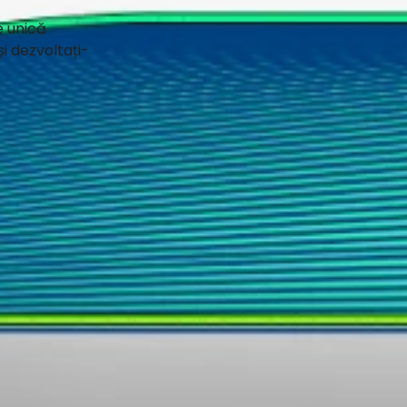
e unică
i dezvoltați-