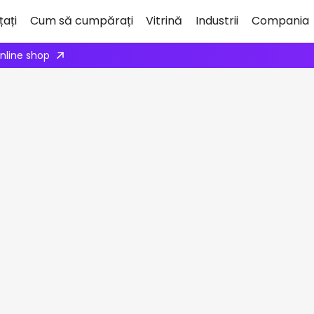
țați
Cum să cumpărați
Vitrină
Industrii
Compania
We're inviting robot integrators to collaborate with us