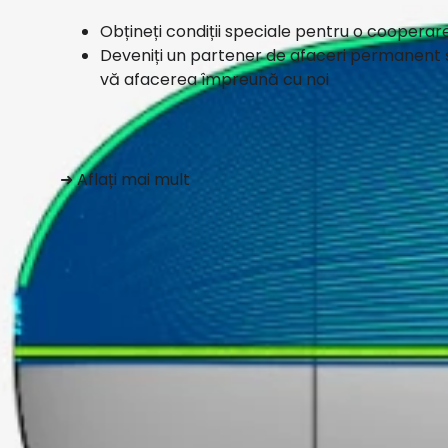
Obțineți condiții speciale pentru o cooperar
Deveniți un partener de afaceri permanent ș
vă afacerea împreună cu noi
➜ Aflați mai mult