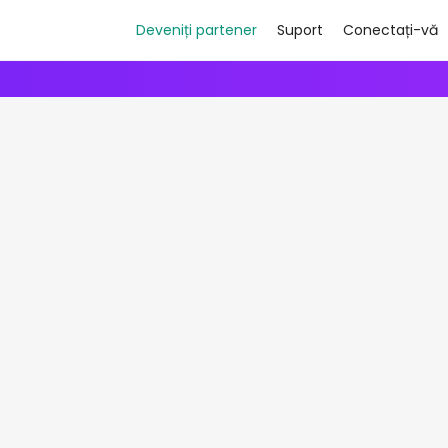
Deveniți partener
Suport
Conectați-vă
.
Apply here