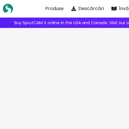
Skip
Produse
Descărcări
Învă
to
content