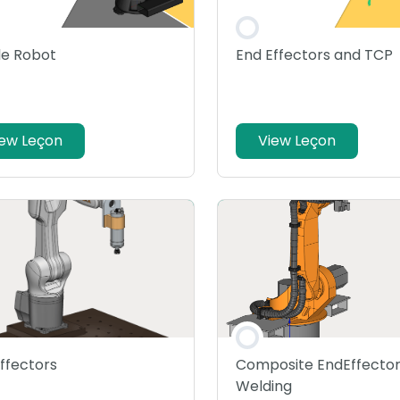
le Robot
End Effectors and TCP
iew Leçon
View Leçon
ffectors
Composite EndEffector
Welding