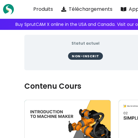
Skip
Produits
Téléchargements
App
to
content
Buy SprutCAM X online in the USA and Canada.
Visit our 
Statut actuel
NON-INSCRIT
Contenu Cours