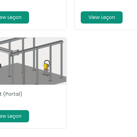
iew Leçon
View Leçon
 (Portal)
iew Leçon