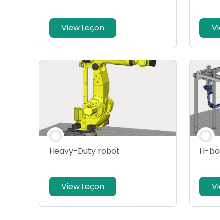
View Leçon
V
Heavy-Duty robot
H-bot
View Leçon
V