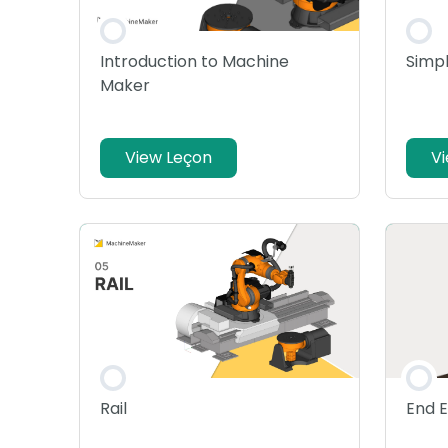
Introduction to Machine
Simp
Maker
View Leçon
V
Rail
End E