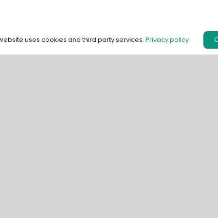
 website uses cookies and third party services.
Privacy policy
Unsere Plattform
SprutCAM X
SprutCAM X Roboter
MachineMaker
Versuche herunterladen
Online-Kurse
Arbeitsablauf der Roboterprogrammierung
Off-Line Programmierung (OLP)