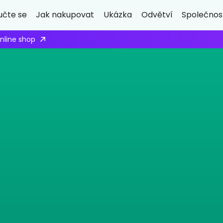
učte se
Jak nakupovat
Ukázka
Odvětví
Společnos
ply here