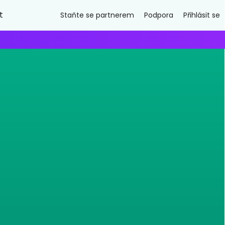
t
Staňte se partnerem
Podpora
Přihlásit se