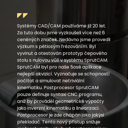
Systémy CAD/CAM používáme již 20 let.
Za tuto dobu jsme vyzkoušeli více než 6
ceněných značek. Nedávno jsme provedli
výzkum s pětiosým frézováním. Byl
vyvinut a otestován prototyp čepového
stolu s nulovou vůlí v systému SprutCAM.
SprutCAM byl pro naše 5osé aplikace
nejlepší akvizicí. Vyznačuje se schopností
počítat a simulovat netriviální
kinematiku. Postprocesor SprutCAM
pouze definuje syntaxi CNC programu,
aniž by prováděl geometrické výpočty
jako inverzní kinematiku a linearizaci.
Postprocesor je zde chápán jako jakýsi
překladač. Tento nový přístup snižuje