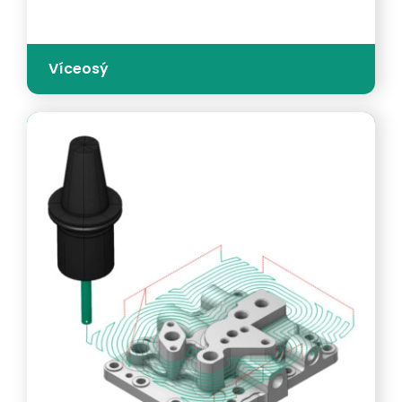
Víceosý