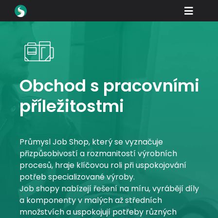
Skip
Toggle
to
content
Naviga
Produkty
Ke stažení na
Naučte se
Obchod s pracovními
příležitostmi
Jak nakupovat
Ukázka
Průmysl Job Shop, který se vyznačuje
Odvětví
přizpůsobivostí a rozmanitostí výrobních
procesů, hraje klíčovou roli při uspokojování
Společnost
potřeb specializované výroby.
Job shopy nabízejí řešení na míru, vyrábějí díly
Portál prodejce
a komponenty v malých až středních
množstvích a uspokojují potřeby různých
Podpora