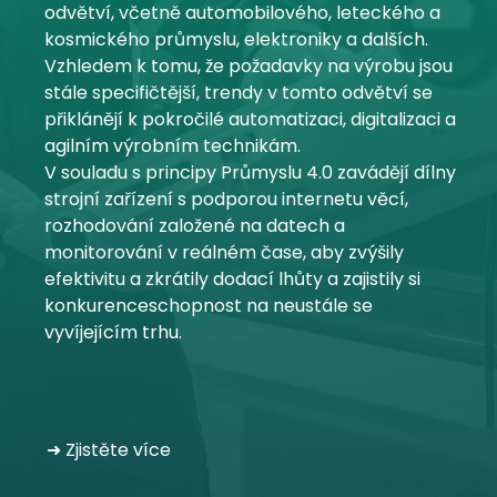
odvětví, včetně automobilového, leteckého a
Můj účet
kosmického průmyslu, elektroniky a dalších.
Vzhledem k tomu, že požadavky na výrobu jsou
Přihlásit se
stále specifičtější, trendy v tomto odvětví se
přiklánějí k pokročilé automatizaci, digitalizaci a
agilním výrobním technikám.
V souladu s principy Průmyslu 4.0 zavádějí dílny
strojní zařízení s podporou internetu věcí,
rozhodování založené na datech a
monitorování v reálném čase, aby zvýšily
efektivitu a zkrátily dodací lhůty a zajistily si
konkurenceschopnost na neustále se
vyvíjejícím trhu.
➜ Zjistěte více