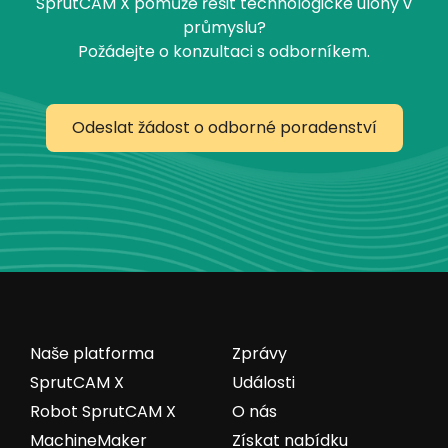
SprutCAM X pomůže řešit technologické úlohy v
průmyslu?
Požádejte o konzultaci s odborníkem.
Odeslat žádost o odborné poradenství
Naše platforma
Zprávy
SprutCAM X
Události
Robot SprutCAM X
O nás
MachineMaker
Získat nabídku