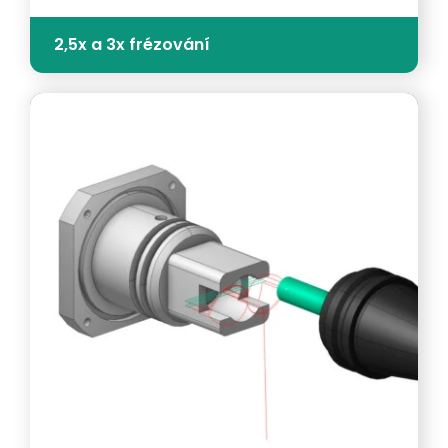
2,5x a 3x frézování