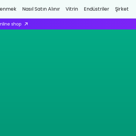
renmek
Nasıl Satın Alınır
Vitrin
Endüstriler
Şirket
ply here