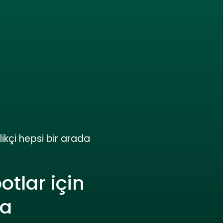
likçi hepsi bir arada
tlar için
da