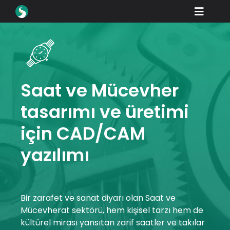
Skip
Toggle
to
content
Naviga
Ürünler
İndirmeler
Öğrenmek
Saat ve Mücevher
tasarımı ve üretimi
Nasıl Satın Alınır
için CAD/CAM
Vitrin
yazılımı
Endüstriler
Şirket
Bir zarafet ve sanat diyarı olan Saat ve
Bayi Portalı
Mücevherat sektörü, hem kişisel tarzı hem de
kültürel mirası yansıtan zarif saatler ve takılar
Destek