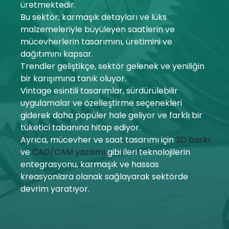
üretmektedir.
Bu sektör, karmaşık detayları ve lüks
Hesabım
malzemeleriyle büyüleyen saatlerin ve
Oturum aç
mücevherlerin tasarımını, üretimini ve
dağıtımını kapsar.
Trendler geliştikçe, sektör gelenek ve yeniliğin
bir karışımına tanık oluyor.
Vintage esintili tasarımlar, sürdürülebilir
uygulamalar ve özelleştirme seçenekleri
giderek daha popüler hale geliyor ve farklı bir
tüketici tabanına hitap ediyor.
Ayrıca, mücevher ve saat tasarımı için
3D baskı
ve
CAD/CAM yazılımı
gibi ileri teknolojilerin
entegrasyonu, karmaşık ve hassas
kreasyonlara olanak sağlayarak sektörde
devrim yaratıyor.