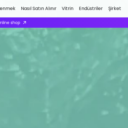
renmek
Nasıl Satın Alınır
Vitrin
Endüstriler
Şirket
ply here