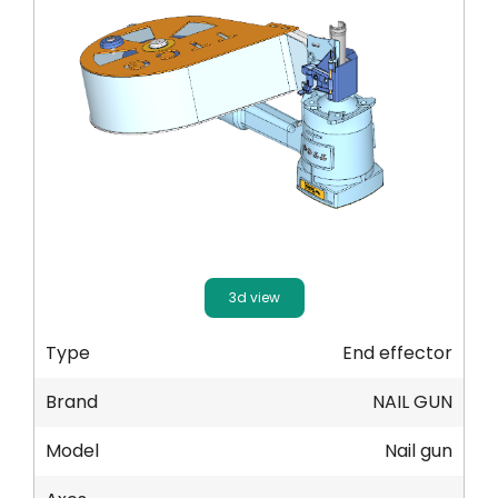
Hesabım
Oturum aç
3d view
Type
End effector
Brand
NAIL GUN
Model
Nail gun