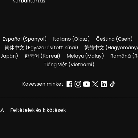
Karbantartás
Español
(
Spanyol
)
Italiano
(
Olasz
)
Čeština
(
Cseh
)
简体中文
(
Egyszerűsített kínai
)
繁體中文
(
Hagyományo
(
Japán
)
한국어
(
Koreai
)
Melayu
(
Malay
)
Română
(
R
Tiếng Việt
(
Vietnámi
)
Kövessen minket:
LA
Feltételek és kikötések