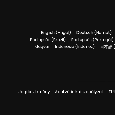
English
(
Angol
)
Deutsch
(
Német
)
Português
(
Brazil
)
Português
(
Portugál
)
Magyar
Indonesia
(
Indonéz
)
日本語
Jogi közlemény
Adatvédelmi szabályzat
EU