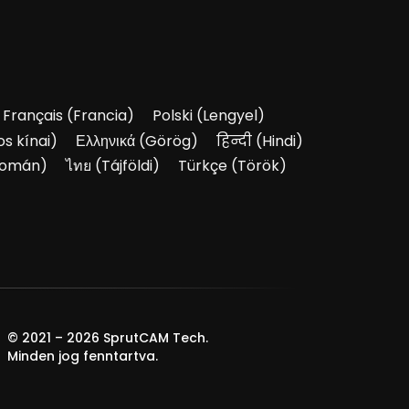
Français
(
Francia
)
Polski
(
Lengyel
)
s kínai
)
Ελληνικά
(
Görög
)
हिन्दी
(
Hindi
)
omán
)
ไทย
(
Tájföldi
)
Türkçe
(
Török
)
© 2021 –
2026
SprutCAM Tech.
Minden jog fenntartva.