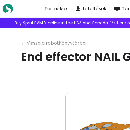
Skip
Termékek
Letöltések
Tan
to
content
Buy SprutCAM X online in the USA and Canada.
Visit our 
← Vissza a robotkönyvtárba
End effector NAIL 