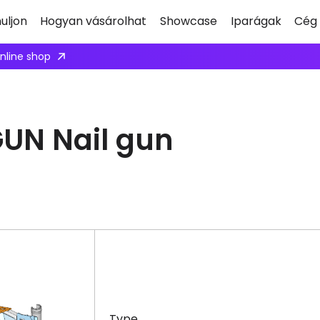
uljon
Hogyan vásárolhat
Showcase
Iparágak
Cég
online shop
GUN Nail gun
Type