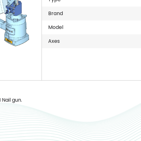
Brand
Model
Axes
 Nail gun.