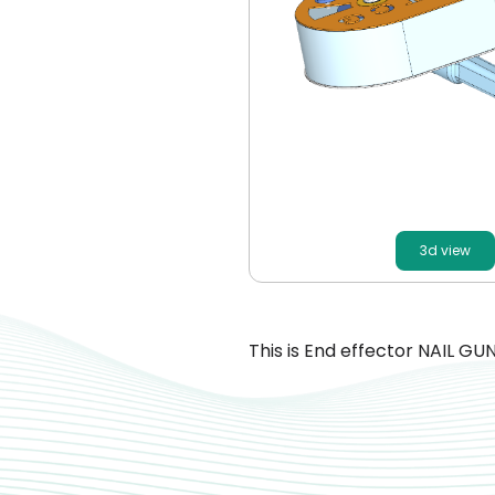
3d view
This is End effector NAIL GUN