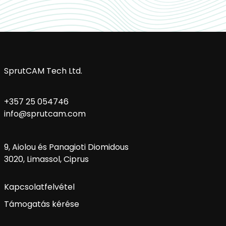
SprutCAM Tech Ltd.
+357 25 054746
info@sprutcam.com
9, Aiolou és Panagioti Diomidous
3020, Limassol, Ciprus
Kapcsolatfelvétel
Támogatás kérése