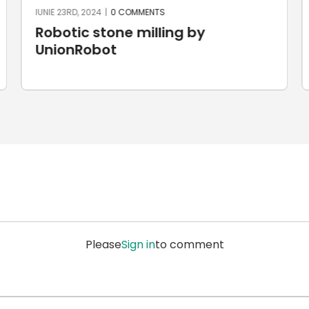
IUNIE 23RD, 2024
|
0 COMMENTS
I
Robotic stone milling by
UnionRobot
Please
Sign in
to comment