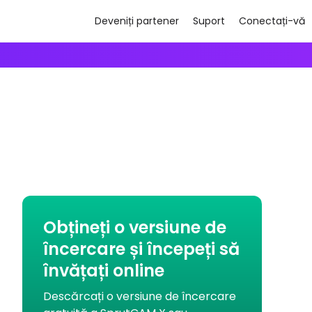
Deveniți partener
Suport
Conectați-vă
We're inviting robo
Obțineți o versiune de
încercare și începeți să
învățați online
Descărcați o versiune de încercare