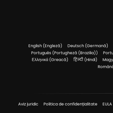
English
(
Engleză
)
Deutsch
(
Germană
)
Português
(
Portugheză (Brazilia)
)
Port
Ελληνικά
(
Greacă
)
हिन्दी
(
Hindi
)
Magy
Român
Aviz juridic
Politica de confidențialitate
EULA