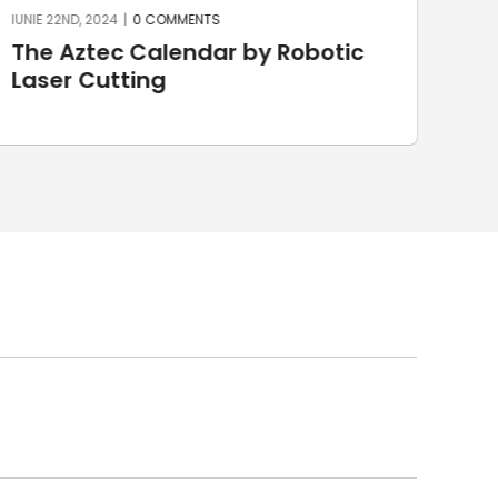
UNIE 22ND, 2024
|
0 COMMENTS
IUNIE 15
The Aztec Calendar by Robotic
Ston
Laser Cutting