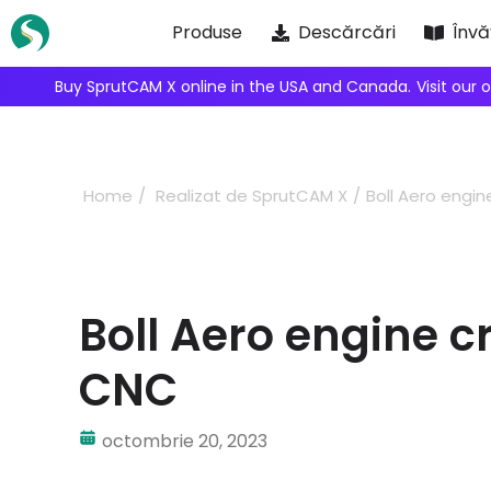
Skip
Produse
Descărcări
Învă
to
content
CAM X online in the USA and Canada.
Visit our online shop
Home
Realizat de SprutCAM X
Boll Aero engi
Boll Aero engine 
CNC
octombrie 20, 2023