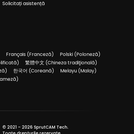
Solicitați asistență
Français
(
Franceză
)
Polski
(
Poloneză
)
lificată
)
繁體中文
(
Chineza tradiţională
)
ză
)
한국어
(
Coreană
)
Melayu
(
Malay
)
nameză
)
© 2021 –
2026
SprutCAM Tech.
Toate drepturile rezervate.