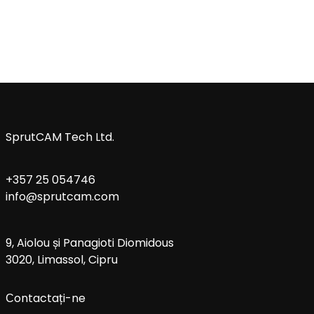
SprutCAM Tech Ltd.
+357 25 054746
info@sprutcam.com
9, Aiolou și Panagioti Diomidous
3020, Limassol, Cipru
Сontactați-ne