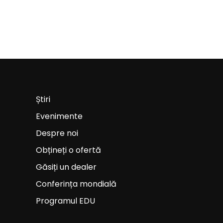
Știri
Evenimente
Despre noi
Obțineți o ofertă
Găsiți un dealer
Conferința mondială
Programul EDU