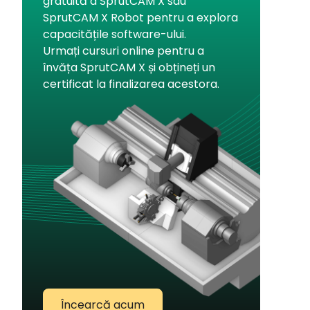
gratuită a SprutCAM X sau
SprutCAM X Robot pentru a explora
capacitățile software-ului.
Urmați cursuri online pentru a
învăța SprutCAM X și obțineți un
certificat la finalizarea acestora.
Încearcă acum