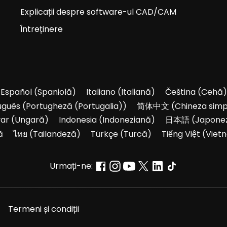
Explicații despre software-ul CAD/CAM
Întreținere
Español
(
Spaniolă
)
Italiano
(
Italiană
)
Čeština
(
Cehă
)
uguês
(
Portugheză (Portugalia)
)
简体中文
(
Chineza simp
ar
(
Ungară
)
Indonesia
(
Indoneziană
)
日本語
(
Japone
ă
ไทย
(
Tailandeză
)
Türkçe
(
Turcă
)
Tiếng Việt
(
Viet
Urmați-ne:
Termeni și condiții