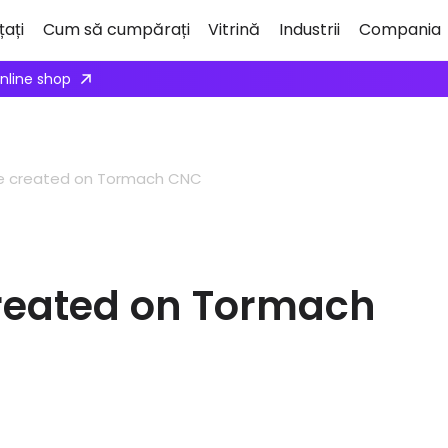
țați
Cum să cumpărați
Vitrină
Industrii
Compania
ne created on Tormach CNC
created on Tormach