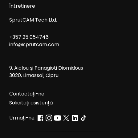
Întreținere
SprutCAM Tech Ltd.
+357 25 054746
info@sprutcam.com
9, Aiolou și Panagioti Diomidous
3020, Limassol, Cipru
Сontactați-ne
Solicitați asistență
Urmați-ne: