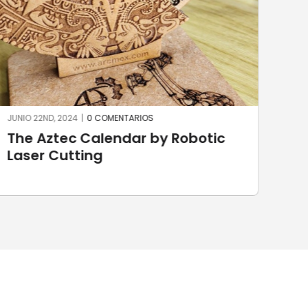
JUNIO 22ND, 2024
|
0 COMENTARIOS
JUNI
The Aztec Calendar by Robotic
St
Laser Cutting