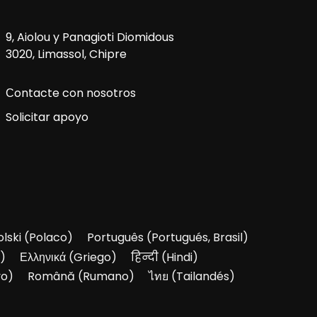
9, Aiolou y Panagioti Diomidous
3020, Limassol, Chipre
Сontacte con nosotros
Solicitar apoyo
olski
(
Polaco
)
Português
(
Portugués, Brasil
)
)
Ελληνικά
(
Griego
)
हिन्दी
(
Hindi
)
yo
)
Română
(
Rumano
)
ไทย
(
Tailandés
)