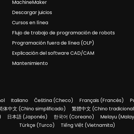
MachineMaker
Descargar juicios
Cursos en línea
Flujo de trabajo de programación de robots
Programación fuera de línea (OLP)
Explicación del software CAD/CAM
Mantenimiento
ol
Italiano
Čeština
(
Checo
)
Français
(
Francés
)
P
简体中文
(
Chino simplificado
)
繁體中文
(
Chino tradicional
)
日本語
(
Japonés
)
한국어
(
Coreano
)
Melayu
(
Mala
Türkçe
(
Turco
)
Tiếng Việt
(
Vietnamita
)