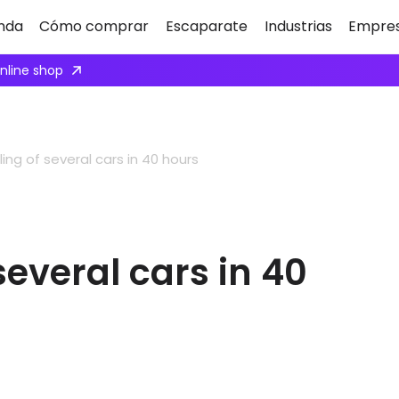
nda
Cómo comprar
Escaparate
Industrias
Empre
online shop
ling of several cars in 40 hours
several cars in 40