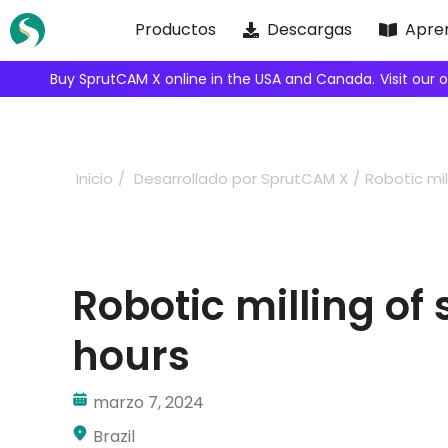
Skip
Productos
Descargas
Apre
to
content
Buy SprutCAM X online in the USA and Canada.
Visit our 
Inicio
Desarrollado por SprutCAM X
Robotic mil
Robotic milling of 
hours
marzo 7, 2024
Brazil