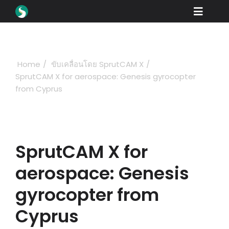
Skip
Toggle
to
content
Naviga
สินค้า
ดาวน์โหลด
Home
ขับเคลื่อนโดย SprutCAM X
SprutCAM X for aerospace: Genesis gyrocopter
เรียนรู้
from Cyprus
วิธีการซื้อ
ตู้โชว์
SprutCAM X for
อุตสาหกรรม
aerospace: Genesis
บริษัท
gyrocopter from
พอร์ทัลตัวแทนจำหน่าย
Cyprus
สนับสนุน