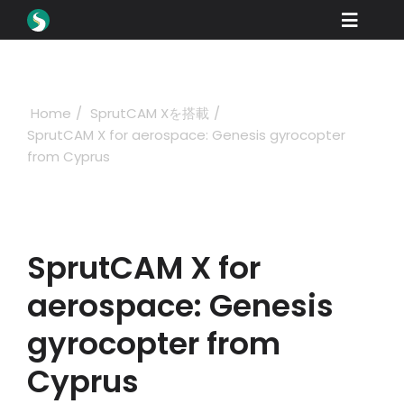
Skip
Toggle
to
content
Naviga
製品紹介
ダウンロード
Home
SprutCAM Xを搭載
SprutCAM X for aerospace: Genesis gyrocopter
学ぶ
from Cyprus
購入方法
ショーケース
SprutCAM X for
産業
aerospace: Genesis
会社概要
gyrocopter from
ディーラーポータル
Cyprus
サポート