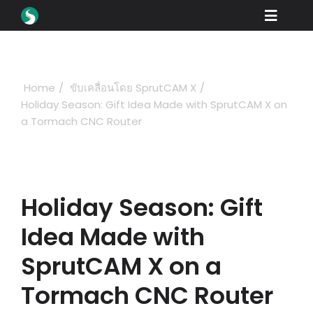
Skip
Toggle
to
content
Naviga
สินค้า
ดาวน์โหลด
Home
ขับเคลื่อนโดย SprutCAM X
Holiday Season: Gift Idea Made with SprutCAM X on
เรียนรู้
a Tormach CNC Router
วิธีการซื้อ
ตู้โชว์
Holiday Season: Gift
อุตสาหกรรม
Idea Made with
บริษัท
SprutCAM X on a
พอร์ทัลตัวแทนจำหน่าย
Tormach CNC Router
สนับสนุน