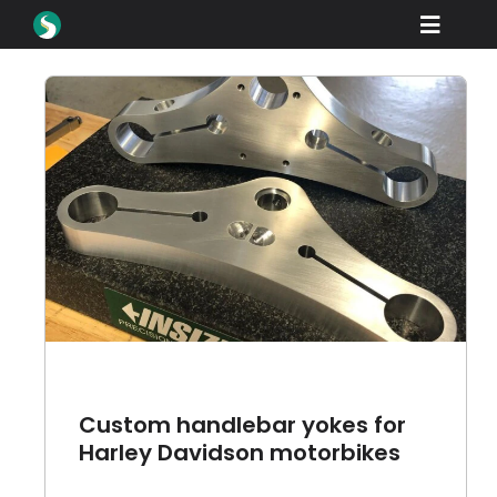
Salta
Toggle
al
contenuto
Naviga
Prodotti
Download
Imparare
Come acquistare
Vetrina
Industrie
Azienda
Custom handlebar yokes for
Supporto
Harley Davidson motorbikes
Accedi