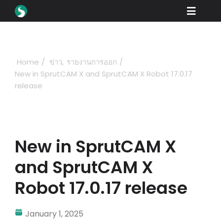
Skip
Toggle
to
content
Naviga
Các sản phẩm
Tải xuống
Home
ข่าว
รายงานการออก
New in SprutCAM X and SprutCAM X Robot 17.0.17
Học hỏi
release
Lam thê nao để mua
trưng bày
New in SprutCAM X
Các ngành nghề
and SprutCAM X
Công ty
Robot 17.0.17 release
Cổng đại lý
January 1, 2025
Ủng hộ