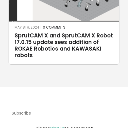
024
|
0 COMMENTS
APRIL 25TH, 2024
|
AM X and SprutCAM X Robot
SprutCAM 
 update sees addition of
multilingua
Robotics and KAWASAKI
Subscribe