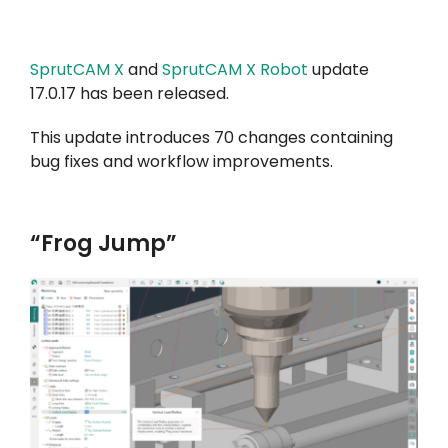
Tài khoản của tôi
SprutCAM X
and
SprutCAM X Robot
update
Đăng nhập
17.0.17 has been released.
This update introduces 70 changes containing
bug fixes and workflow improvements.
“Frog Jump”