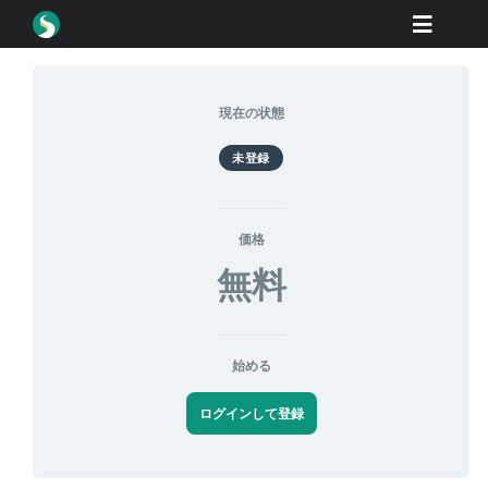
Skip
Toggle
to
content
Naviga
製品紹介
現在の状態
ダウンロード
未登録
学ぶ
購入方法
価格
無料
ショーケース
産業
始める
会社概要
ログインして登録
ディーラーポータル
サポート