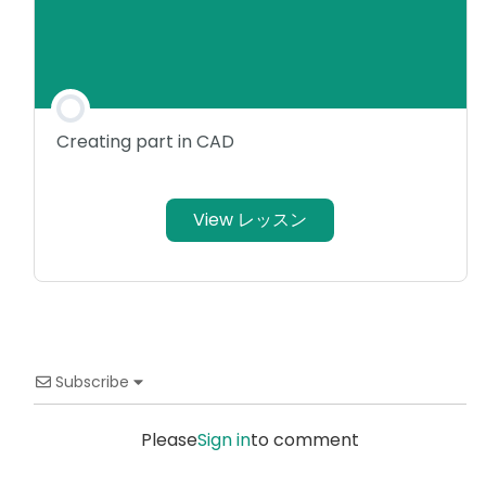
Creating part in CAD
View レッスン
Subscribe
Please
Sign in
to comment