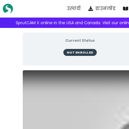
Skip
उत्पादों
डाउनलोड
to
content
We're inviting robot integrators to collaborate with us.
Ap
Current Status
NOT ENROLLED