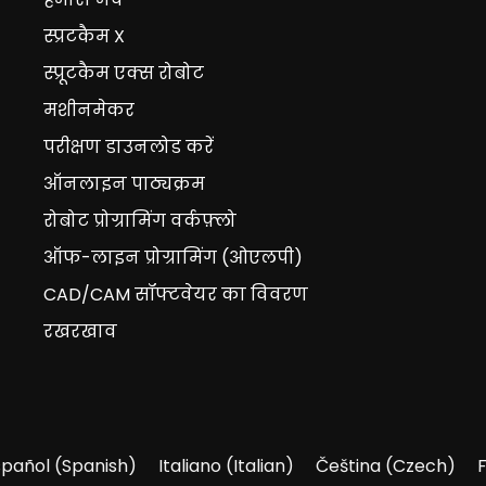
स्प्रटकैम X
स्प्रूटकैम एक्स रोबोट
मशीनमेकर
परीक्षण डाउनलोड करें
ऑनलाइन पाठ्यक्रम
रोबोट प्रोग्रामिंग वर्कफ़्लो
ऑफ-लाइन प्रोग्रामिंग (ओएलपी)
CAD/CAM सॉफ्टवेयर का विवरण
रखरखाव
spañol
(
Spanish
)
Italiano
(
Italian
)
Čeština
(
Czech
)