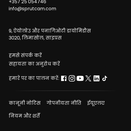
+357 25 054746
info@sprutcam.com
9, ऐयोलोउ और पनागिओटी डायोमिडौस
3020, लिमासोल, साइप्रस
हमसे संपर्क करें
सहायता का अनुरोध करें
हमारे पर का पालन करें:
कानूनी नोटिस
गोपनीयता नीति
ईयूएलए
नियम और शर्तें