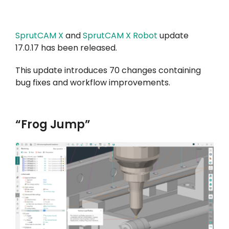
マイアカウント
SprutCAM X
and
SprutCAM X Robot
update
ログイン
17.0.17 has been released.
This update introduces 70 changes containing
bug fixes and workflow improvements.
“Frog Jump”