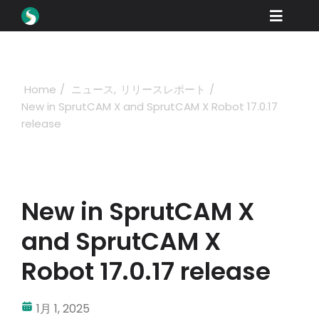
Skip
Toggle
to
content
Naviga
製品紹介
ダウンロード
Home
ニュース
リリースレポート
New in SprutCAM X and SprutCAM X Robot 17.0.17
学ぶ
release
購入方法
ショーケース
New in SprutCAM X
産業
and SprutCAM X
会社概要
Robot 17.0.17 release
ディーラーポータル
1月 1, 2025
サポート