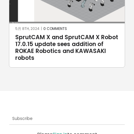
月 8TH, 2024
|
0 COMMENTS
4月 25TH
prutCAM X and SprutCAM X Robot
Spru
7.0.15 update sees addition of
multi
ROKAE Robotics and KAWASAKI
obots
Subscribe