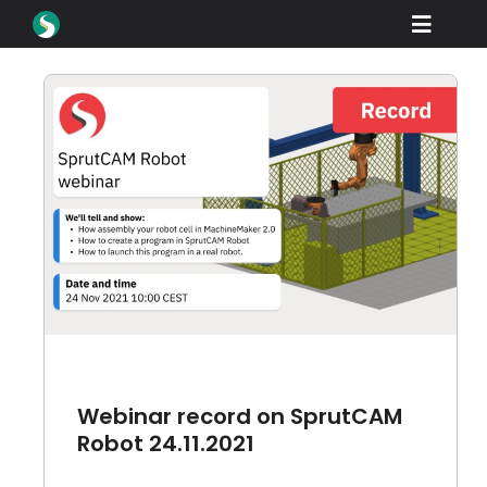
Zum
Toggle
Inhalt
springen
Naviga
Produkte
Downloads
Lernen Sie
Wie Sie kaufen
Schaufenster
Branchen
Unternehmen
Webinar record on SprutCAM
Unterstützen Sie
Robot 24.11.2021
Anmelden